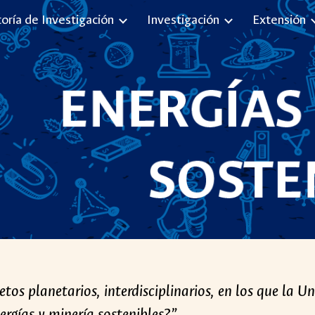
toría de Investigación
Investigación
Extensión
ip to main content
Skip to navigat
os planetarios, interdisciplinarios, en los que la Un
ergías y minería sostenibles
?”