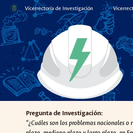
Vicerrectoría de Investigación
Vicerrec
Sk
Pregunta de Investigación:
“¿Cuáles son los problemas nacionales o ret
plazo, mediano plazo y largo plazo, en
En