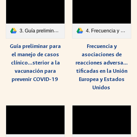
3. Guía preliminar para el manejo de casos clínicos de STT posterior a la vacunación para prevenir COVID-19.pdf
4. Frecuencia y asociaciones de reacciones adversas a vacunas COVID-19 notificadas en la Unión Europea y Estados Unidos.pdf
Guía preliminar para
Frecuencia y
el manejo de casos
asociaciones de
clínico…sterior a la
reacciones adversa…
vacunación para
tificadas en la Unión
prevenir COVID-19
Europea y Estados
Unidos