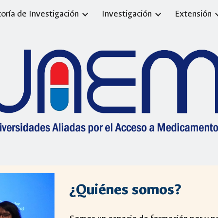
toría de Investigación
Investigación
Extensión
ip to main content
Skip to navigat
¿Quiénes somos?