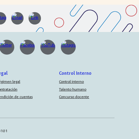
egal
Control Interno
égimen legal
Control interno
ontratación
Talento humano
endición de cuentas
Concurso docente
AB101