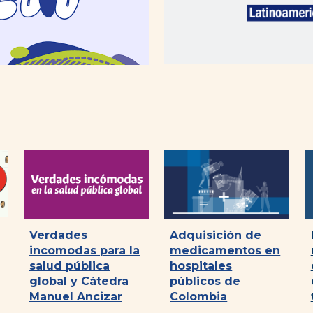
Verdades
Adquisición de
incomodas para la
medicamentos en
salud pública
hospitales
global y Cátedra
públicos de
Manuel Ancizar
Colombia