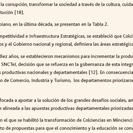
la corrupción, transformar la sociedad a través de la cultura, cuidar
itución [18].
iano, en la última década, se presentan en la Tabla 2.
titividad e Infraestructura Estratégicas, se estableció que Colcie
s y el Gobierno nacional y regional, definiera las áreas estratégica
iez años, se establecieron mecanismos para incrementar la produc
el SNCTeI, decisión que se refuerza en la gobernanza de esta int
as productivas nacionales y departamentales [12]. En consecuencia,
o de Comercio, Industria y Turismo, los departamentos priorizaron
focada a aportar a la solución de los grandes desafíos sociales, 
e alineada a las apuestas productivas departamentales priorizadas
 el que se habilitó la transformación de Colciencias en Minciencia
unto de propuestas para que el conocimiento y la educación se con