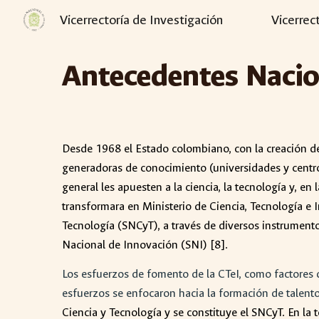
Vicerrectoría de Investigación
Vicerrec
Sk
Antecedentes Nacio
Desde 1968 el Estado colombiano, con la creación de
generadoras de conocimiento (universidades y centros
general les apuesten a la ciencia, la tecnología y, e
transformara en Ministerio de Ciencia, Tecnología e I
Tecnología (SNCyT), a través de diversos instrument
Nacional de Innovación (SNI) [8].
Los esfuerzos de fomento de la CTeI, como factores 
esfuerzos se enfocaron hacia la formación de talen
Ciencia y Tecnología y se constituye el SNCyT. En la