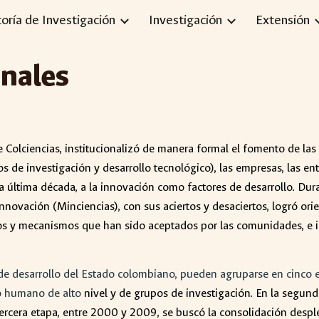
toría de Investigación
Investigación
Extensión
ip to main content
Skip to navigat
nales
 Colciencias, institucionalizó de manera formal el fomento de las
 de investigación y desarrollo tecnológico), las empresas, las ent
n la última década, a la innovación como factores de desarrollo. Du
nnovación (Minciencias), con sus aciertos y desaciertos, logró ori
os y mecanismos que han sido aceptados por las comunidades, e im
de desarrollo del Estado colombiano, pueden agruparse en cinco et
to humano de alto
nivel y de grupos de investigación. En la segun
 tercera etapa, entre 2000 y 2009, se buscó la consolidación despl