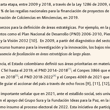
uarta etapa, entre 2009 y 2018, a través de la Ley 1286 de 2009, s
% de las regalías nacionales para la financiación de proyectos de
ormación de Colciencias en Minciencias, en 2019.
erzos para la definición de áreas estratégicas. Por ejemplo, en la
entos como el Plan Nacional de Desarrollo (PND) 2006-2010, Pien
y la Visión 2032 [10]. En 2009, a partir del diagnóstico del secto
 recurso humano para la investigación y la innovación, los bajos ni
usencia de focalización en áreas estratégicas de largo plazo.
ia, el Estado colombiano definió sus áreas prioritarias en materia
[1]
de CTeI hasta el 2019; el PND 2014–2018
; el Conpes 3866 que es
[3]
[4]
e en 2018
; el PND 2018-2022
y el Conpes 4069 de 2021 que e
guiar el accionar del país a través de ocho focos [9], [11], [12], 
es importante señalar que en 2021, ante el estallido social, seis u
on el apoyo del Grupo Sura y la Fundación Ideas para la Paz, en la
mo insumo al proceso electoral de 2022. Esta iniciativa de partic