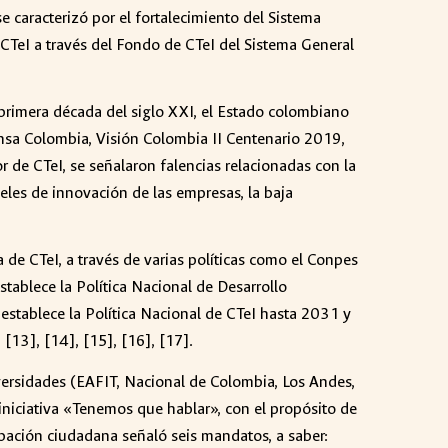
e caracterizó por el fortalecimiento del Sistema
 CTeI a través del Fondo de CTeI del Sistema General
 primera década del siglo XXI, el Estado colombiano
sa Colombia, Visión Colombia II Centenario 2019,
r de CTeI, se señalaron falencias relacionadas con la
veles de innovación de las empresas, la baja
 de CTeI, a través de varias políticas como el Conpes
tablece la Política Nacional de Desarrollo
stablece la Política Nacional de CTeI hasta 2031 y
[13], [14], [15], [16], [17].
niversidades (EAFIT, Nacional de Colombia, Los Andes,
 iniciativa «Tenemos que hablar», con el propósito de
ipación ciudadana señaló seis mandatos, a saber: