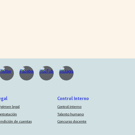
egal
Control Interno
égimen legal
Control interno
ontratación
Talento humano
endición de cuentas
Concurso docente