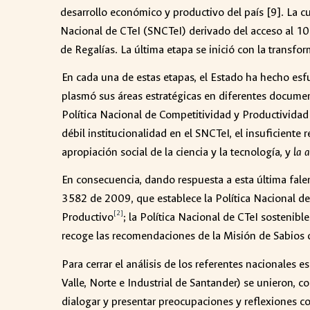
desarrollo económico y productivo del país [9]. La c
Nacional de CTeI (SNCTeI) derivado del acceso al 10 
de Regalías. La última etapa se inició con la transf
En cada una de estas etapas, el Estado ha hecho esfu
plasmó sus áreas estratégicas en diferentes docum
Política Nacional de Competitividad y Productividad 
débil institucionalidad en el SNCTeI, el insuficiente
apropiación social de la ciencia y la tecnología, y
la a
En consecuencia, dando respuesta a esta última falenc
3582 de 2009, que establece la Política Nacional 
[2]
Productivo
; la Política Nacional de CTeI sostenibl
recoge las recomendaciones de la Misión de Sabios de 
Para cerrar el análisis de los referentes nacionales 
Valle, Norte e Industrial de Santander) se unieron, c
dialogar y presentar preocupaciones y reflexiones co