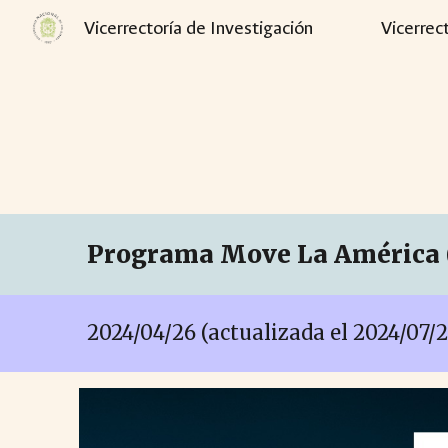
Vicerrectoría de Investigación
Vicerrec
Sk
Programa Move La América (2
2024/04/2
6
(act
ualizada el 2024/07/