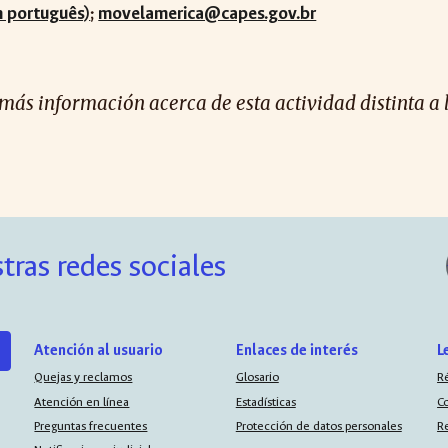
 português)
;
movelamerica@capes.gov.br
 más información acerca de esta actividad distinta a 
tras redes sociales
Atención al usuario
Enlaces de interés
L
Quejas y reclamos
Glosario
R
Atención en línea
Estadísticas
C
Preguntas frecuentes
Protección de datos personales
R