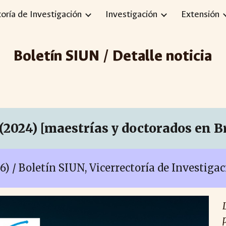
toría de Investigación
Investigación
Extensión
ip to main content
Skip to navigat
Boletín SIUN / Detalle noticia
024) [maestrías y doctorados en Br
26)
/ Boletín SIUN, Vicerrectoría de Investiga