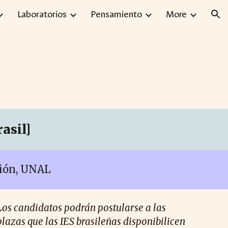
Laboratorios
Pensamiento
More
ion
asil]
ción, UNAL
Los candidatos podrán postularse a las
plazas que las IES brasileñas disponibilicen