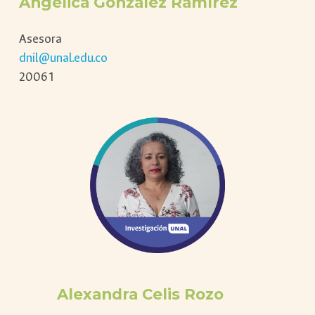
Angélica González Ramírez
Asesora
dnil@unal.edu.co
20061
Alexandra Celis Rozo