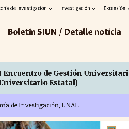
toría de Investigación
Investigación
Extensión
ip to main content
Skip to navigat
Boletín SIUN / Detalle noticia
I Encuentro de Gestión Universitar
Universitario Estatal)
toría de Investigación, UNAL