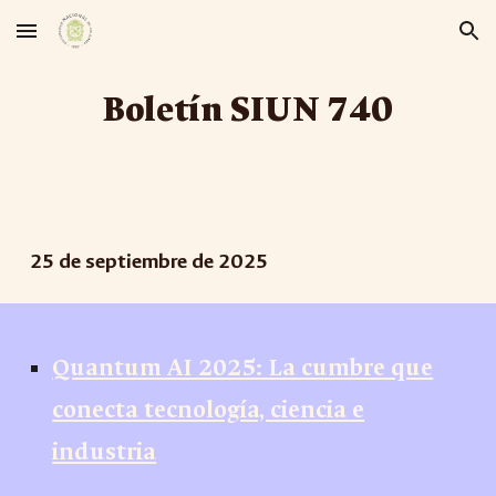
Skip to main content
Skip to navigation
Boletín SIUN 7
40
25
de
septiembre
de 2025
Quantum AI 2025: La cumbre que
conecta tecnología, ciencia e
industria