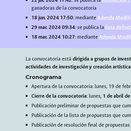
22
jul
. 2024
17
:
42
: se publica la
Resolución 11
ganadoras
de la convocatoria
18
jun
. 2024
17
:
50
: mediante
Adenda Modific
29 mar. 2024 09:34
: se publica la
lista defin
18 mar. 2024 10:27
: mediante
Adenda Modifi
La convocatoria está
dirigida a
grupos de invest
actividades de investigación y creación artística
Cronograma
Apertura de la convocatoria:
lunes
,
19 de feb
Cierre de la convocatoria
:
lunes
,
1 de
abril d
Publicación preliminar de propuestas que cump
Publicación de la lista de propuestas que cu
Publicación de resolución final de propuesta