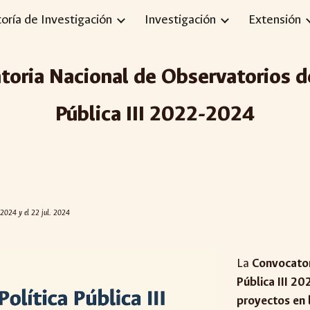
toría de Investigación
Investigación
Extensión
ip to main content
Skip to navigat
oria Nacional de Observatorios de
Pública III 2022-2024
. 2024 y el 22 jul. 2024
La
Convocator
Pública III 2
proyectos en 