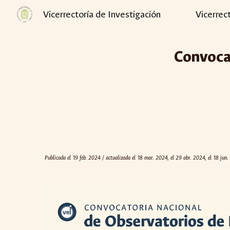
Vicerrectoría de Investigación
Vicerrec
Sk
Convocat
Publicada el 1
9
feb
. 202
4 / actualizada el 18 mar. 2024, el 29 abr. 2024, el 18 jun