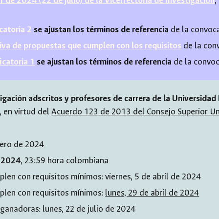
 de 2024 (22 de julio) de la Vicerrectoría de Investigación
,
atoria 2
se ajustan los términos de referencia
de la convoc
itiva de propuestas que cumplen con los requisitos
de la con
catoria 1
se ajustan los términos de referencia
de la convoc
igación adscritos y profesores de carrera de la Universida
, en virtud del
Acuerdo 123 de 2013 del Consejo Superior Uni
rero
de 202
4
e 2024
, 23:59 hora colombiana​
len con requisitos mínimos: viernes, 5 de abril de 2024
mplen con requisitos mínimos:
lunes, 29 de abril de 2024
s ganadoras:
lunes, 22 de julio de 2024