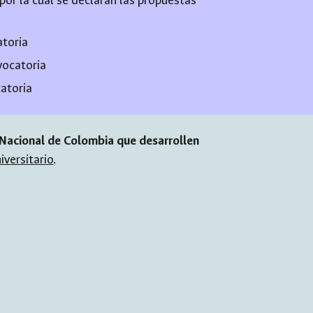
 por la cual se de
claran las propuestas
atoria
vocatoria
atoria
d Nacional de Colombia que desarrollen
versitario
.