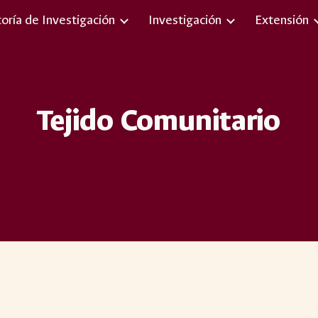
toría de Investigación
Investigación
Extensión
ip to main content
Skip to navigat
Tejido Comunitario