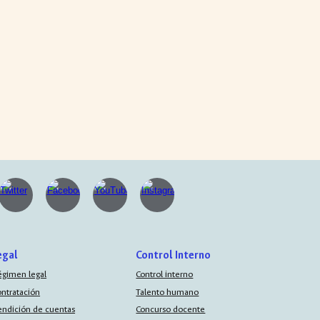
egal
Control Interno
égimen legal
Control interno
ontratación
Talento humano
endición de cuentas
Concurso docente