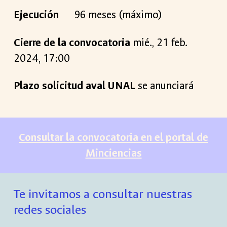
Ejecución
9
6 meses (máximo)
Cierre de la convocatoria
mié
.,
21
feb
.
202
4
, 1
7
:00
Plazo solicitud aval UNAL
se anunciará
Consultar la convocatoria en el portal de
Minciencias
Te invitamos a consultar nuestras
redes sociales